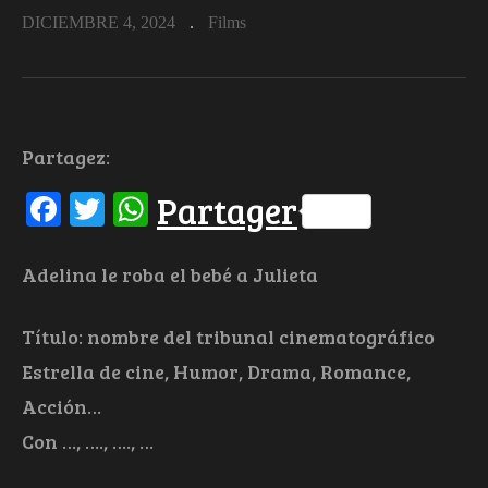
DICIEMBRE 4, 2024
Films
Partagez:
Facebook
Twitter
WhatsApp
Partager
Adelina le roba el bebé a Julieta
Título: nombre del tribunal cinematográfico
Estrella de cine, Humor, Drama, Romance,
Acción…
Con …, …., …., …