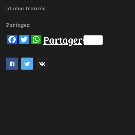
Idioma francés
Partagez:
Facebook
Twitter
WhatsApp
Partager