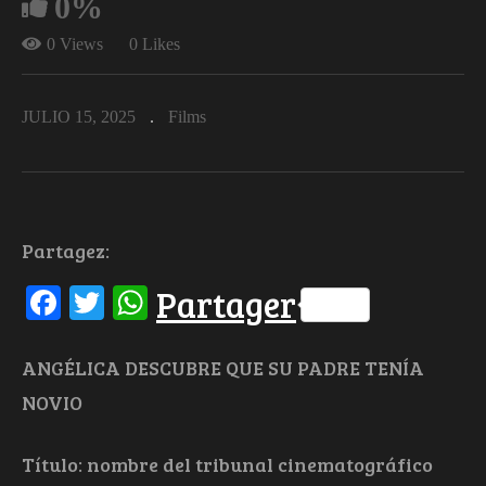
0%
0 Views
0 Likes
JULIO 15, 2025
Films
Partagez:
Facebook
Twitter
WhatsApp
Partager
ANGÉLICA DESCUBRE QUE SU PADRE TENÍA
NOVIO
Título: nombre del tribunal cinematográfico