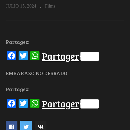
JULIO 15, 2024
Films
Partagez:
Facebook
Twitter
WhatsApp
Partager
EMBARAZO NO DESEADO
Partagez:
Facebook
Twitter
WhatsApp
Partager