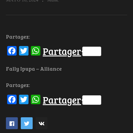
Partagez:
Facebook
Twitter
WhatsApp
Partager
Fally Ipupa – Alliance
Partagez:
Facebook
Twitter
WhatsApp
Partager