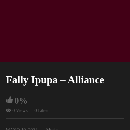
Fally Ipupa – Alliance
0%
0 Views
0 Likes
MAYO 10, 2024
Music