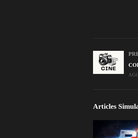
PR
CO
AGO
Articles Simul