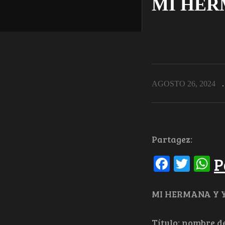
MI HER
AGOSTO 26, 2024
Partagez:
Facebo
Twit
W
P
MI HERMANA Y 
Título: nombre d