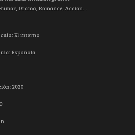
, Humor, Drama, Romance, Acción…
cula: El interno
cula: Española
ión: 2020
D
in