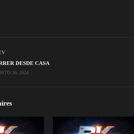
EV
RRER DESDE CASA
STO 26, 2024
aires