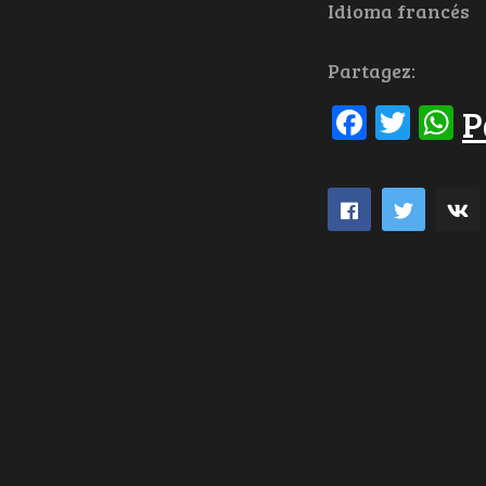
Idioma francés
Partagez:
Facebo
Twit
W
P