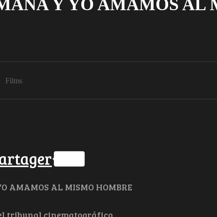
MANA Y YO AMAMOS AL
Films
ok
ter
hatsApp
artager
YO AMAMOS AL MISMO HOMBRE
el tribunal cinematográfico