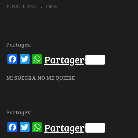
JUNIO 4, 2024
Films
Partagez:
Facebook
Twitter
WhatsApp
Partager
MI SUEGRA NO ME QUIERE
Partagez:
Facebook
Twitter
WhatsApp
Partager