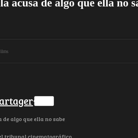
la acusa de algo que ella no 
ilms
ok
ter
hatsApp
artager
 de algo que ella no sabe
el tribunal cinematográfico