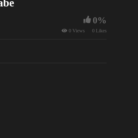
sabe
0%
0 Views
0 Likes