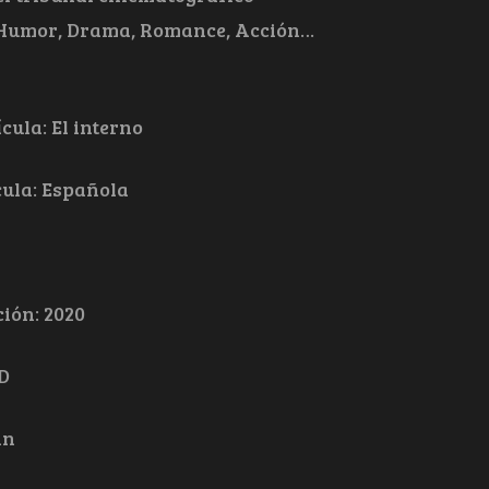
, Humor, Drama, Romance, Acción…
cula: El interno
cula: Española
ión: 2020
D
in