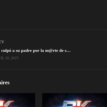
EV
Ella culpó a su padre por la m@rte de su madre
L 10, 2025
aires