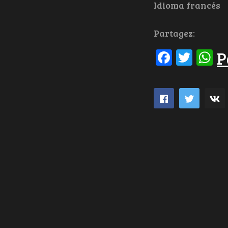
Idioma francés
Partagez:
Facebo
Twit
W
P