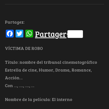
Partagez:
Facebook
Twitter
WhatsApp
Partager
VÍCTIMA DE ROBO
Título: nombre del tribunal cinematográfico
Estrella de cine, Humor, Drama, Romance,
Acción…
Con …, …., …., …
Nombre de la película: El interno