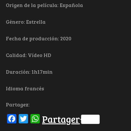
Origen de la película: Española
Género: Estrella
Fecha de producción: 2020
Calidad: Vídeo HD
Duración: 1h17min
Idioma francés
Partagez:
Facebook
Twitter
WhatsApp
Partager