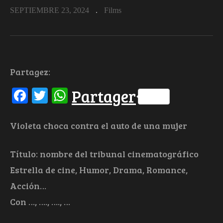
SEPTIEMBRE 23, 2024
Films
Partagez:
Facebook
Twitter
WhatsApp
Partager
Violeta choca contra el auto de una mujer
Título: nombre del tribunal cinematográfico
Estrella de cine, Humor, Drama, Romance,
Acción…
Con …, …., …., …