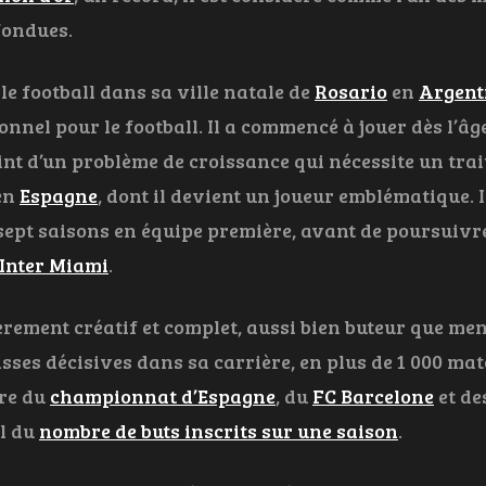
fondues.
e football dans sa ville natale de
Rosario
en
Argent
onnel pour le football. Il a commencé à jouer dès l’âge
eint d’un problème de croissance qui nécessite un trai
 en
Espagne
, dont il devient un joueur emblématique. 
sept saisons en équipe première, avant de poursuivr
Inter Miami
.
rement créatif et complet, aussi bien buteur que meneu
asses décisives dans sa carrière, en plus de 1 000 matc
ire du
championnat d’Espagne
, du
FC Barcelone
et de
l du
nombre de buts inscrits sur une saison
.