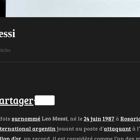
essi
ticles
ok
ter
hatsApp
artager
rfois
surnommé
Leo Messi
, né le
24
juin
1987
à
Rosari
ternational argentin
jouant au poste d’
attaquant
à l’
llon d’or
, un record, il est considéré comme l’un des m