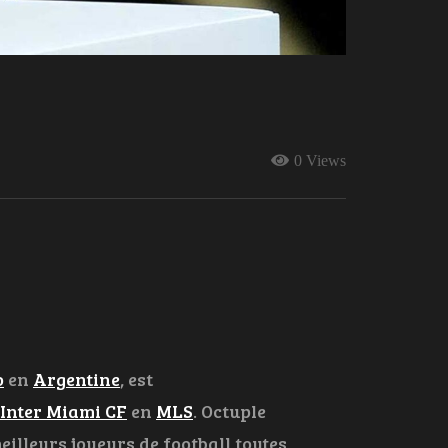
0 Views
o
en
Argentine
, est
Inter Miami CF
en
MLS
. Octuple
eilleurs joueurs de football toutes