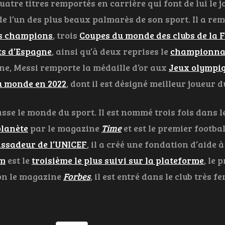
tre titres remportés en carrière qui font de lui le jou
ède l’un des plus beaux palmarès de son sport. Il a re
es champions
, trois
Coupes du monde des clubs de la 
s d’Espagne
, ainsi qu’à deux reprises le
championnat
ine, Messi remporte la médaille d’or aux
Jeux olympiq
u monde en 2022
, dont il est désigné meilleur joueur d
sse le monde du sport. Il est nommé trois fois dans 
planète
par le magazine
Time
et est le premier footba
sadeur de l’UNICEF
, il a créé une fondation d’aide à
am
est le
troisième le plus suivi sur la plateforme
, le 
on le magazine
Forbes
, il est entré dans le club très 