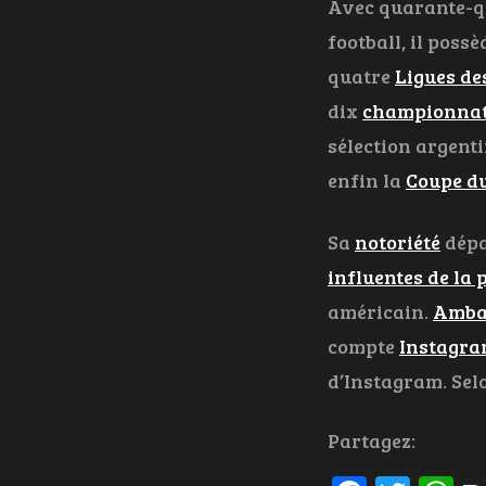
Avec quarante-qua
football, il poss
quatre
Ligues d
dix
championnat
sélection argent
enfin la
Coupe d
Sa
notoriété
dépa
influentes de la 
américain.
Ambas
compte
Instagr
d’Instagram. Sel
Partagez: