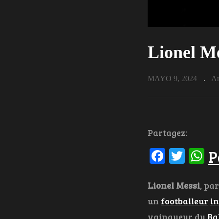
Lionel M
MAYO 9, 2024
Ar
Partagez:
Facebo
Twit
W
P
Lionel Messi
, pa
un
footballeur
in
vainqueur du
Ba